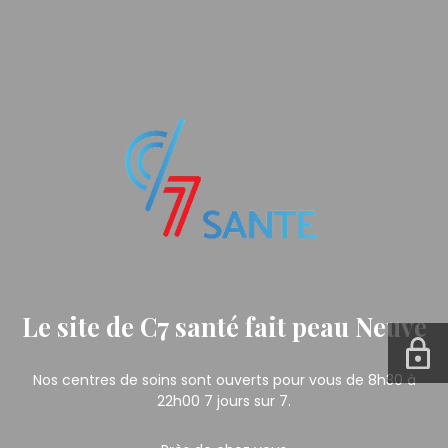
Le site de C7 santé fait peau Neuve
Nos centres de soins sont ouverts pour vous de 8h30 à
22h00 7 jours sur 7.